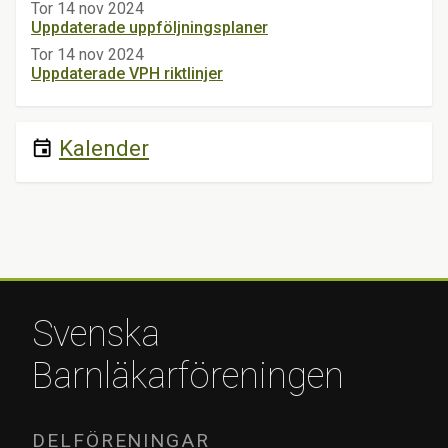
Tor 14 nov 2024
Uppdaterade uppföljningsplaner
Tor 14 nov 2024
Uppdaterade VPH riktlinjer
Kalender
event
Svenska
Barnläkarföreningen
DELFÖRENINGAR