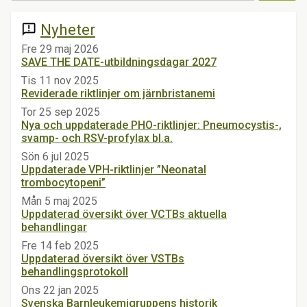
Nyheter
announcement
Fre 29 maj 2026
SAVE THE DATE-utbildningsdagar 2027
Tis 11 nov 2025
Reviderade riktlinjer om järnbristanemi
Tor 25 sep 2025
Nya och uppdaterade PHO-riktlinjer: Pneumocystis-,
svamp- och RSV-profylax bl.a.
Sön 6 jul 2025
Uppdaterade VPH-riktlinjer ”Neonatal
trombocytopeni”
Mån 5 maj 2025
Uppdaterad översikt över VCTBs aktuella
behandlingar
Fre 14 feb 2025
Uppdaterad översikt över VSTBs
behandlingsprotokoll
Ons 22 jan 2025
Svenska Barnleukemigruppens historik