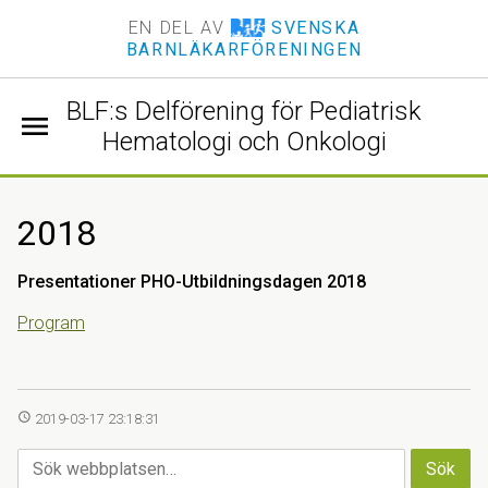
EN DEL AV
SVENSKA
BARNLÄKARFÖRENINGEN
BLF:s Delförening för Pediatrisk
menu
Hematologi och Onkologi
2018
Presentationer PHO-Utbildningsdagen 2018
Program
access_time
2019-03-17 23:18:31