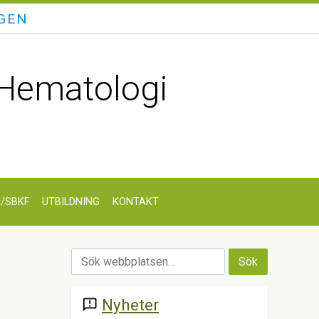
GEN
 Hematologi
H/SBKF
UTBILDNING
KONTAKT
Nyheter
announcement