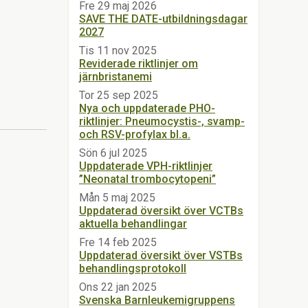
Fre 29 maj 2026
SAVE THE DATE-utbildningsdagar
2027
Tis 11 nov 2025
Reviderade riktlinjer om
järnbristanemi
Tor 25 sep 2025
Nya och uppdaterade PHO-
riktlinjer: Pneumocystis-, svamp-
och RSV-profylax bl.a.
Sön 6 jul 2025
Uppdaterade VPH-riktlinjer
”Neonatal trombocytopeni”
Mån 5 maj 2025
Uppdaterad översikt över VCTBs
aktuella behandlingar
Fre 14 feb 2025
Uppdaterad översikt över VSTBs
behandlingsprotokoll
Ons 22 jan 2025
Svenska Barnleukemigruppens