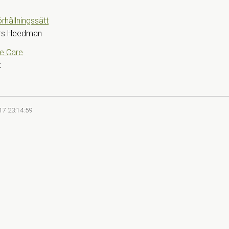
förhållningssätt
rs Heedman
e Care
k
17 23:14:59