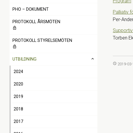
Program
PHO – DOKUMENT
Palliativ 
Per-Ande
PROTOKOLL ÅRSMÖTEN
lock_outline
Supportiv
Torben E
PROTOKOLL STYRELSEMÖTEN
lock_outline
expand_less
UTBILDNING
access_time
2019-03-
2024
2020
2019
2018
2017