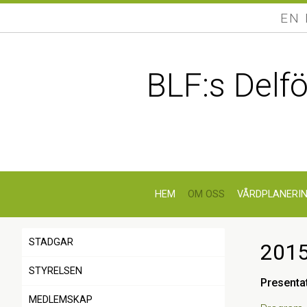
EN
BLF:s Delf
HEM
OM OSS
VÅRDPLANERI
STADGAR
201
STYRELSEN
Presenta
MEDLEMSKAP