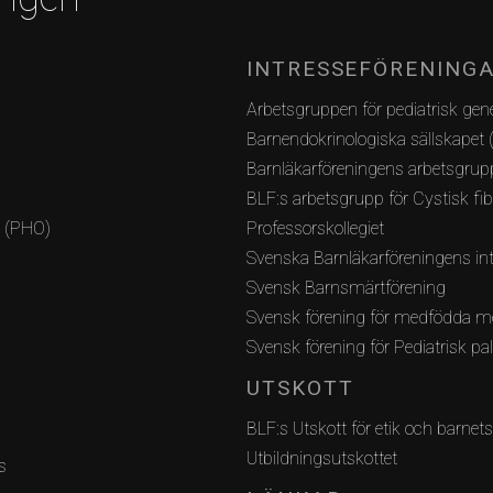
INTRESSEFÖRENING
Arbetsgruppen för pediatrisk gene
Barnendokrinologiska sällskapet 
Barnläkarföreningens arbetsgrupp
BLF:s arbetsgrupp för Cystisk fi
i (PHO)
Professorskollegiet
Svenska Barnläkarföreningens int
Svensk Barnsmärtförening
Svensk förening för medfödda m
Svensk förening för Pediatrisk pa
UTSKOTT
BLF:s Utskott för etik och barnets
Utbildningsutskottet
s