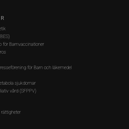
AR
tik
(BES)
 för Barnvaccinationer
bros
resseförening för Barn och läkemedel
etabola sjukdomar
lliativ vård (SFPPV)
 rättigheter